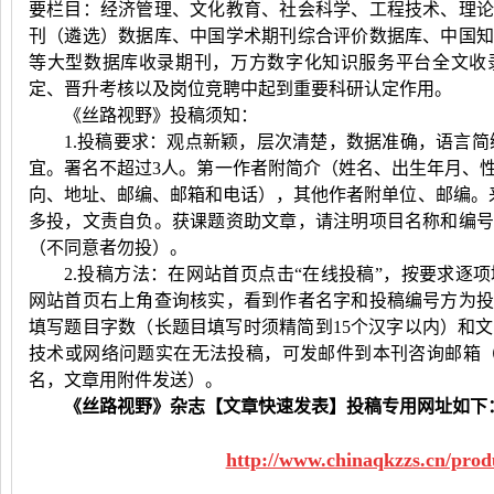
要栏目：经济管理、文化教育、社会科学、工程技术、理
刊（遴选）数据库、中国学术期刊综合评价数据库、中国
等大型数据库收录期刊，万方数字化知识服务平台全文收
定、晋升考核以及岗位竞聘中起到重要科研认定作用。
《丝路视野》投稿须知：
1.投稿要求：观点新颖，层次清楚，数据准确，语言简
宜。署名不超过
3
人。第一作者附简介（姓名、出生年月、
向、地址、邮编、邮箱和电话），其他作者附单位、邮编。
多投，文责自负。获课题资助文章，请注明项目名称和编
（不同意者勿投）。
2.投稿方法：在网站首页点击“在线投稿”，按要求逐
网站首页右上角查询核实，看到作者名字和投稿编号方为
填写题目字数（长题目填写时须精简到
15
个汉字以内）和文
技术或网络问题实在无法投稿，可发邮件到本刊咨询邮箱
名，文章用附件发送）。
《丝路视野》杂志【文章快速发表】投稿专用网址如下
http://www.chinaqkzzs.cn/prod